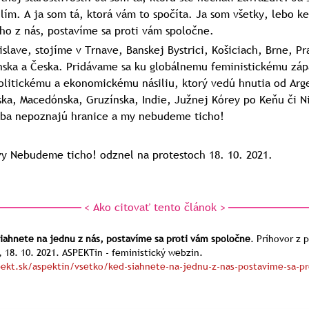
silím. A ja som tá, ktorá vám to spočíta. Ja som všetky, lebo k
ho z nás, postavíme sa proti vám spoločne.
islave, stojíme v Trnave, Banskej Bystrici, Košiciach, Brne, Pr
ska a Česka. Pridávame sa ku globálnemu feministickému záp
litickému a ekonomickému násiliu, ktorý vedú hnutia od Arge
ľska, Macedónska, Gruzínska, Indie, Južnej Kórey po Keňu či N
úžba nepoznajú hranice a my nebudeme ticho!
ívy Nebudeme ticho! odznel na protestoch 18. 10. 2021.
< Ako citovať tento článok >
iahnete na jednu z nás, postavíme sa proti vám spoločne
.
Príhovor z 
 18. 10. 2021.
ASPEKTin - feministický webzin.
ekt.sk/aspektin/vsetko/ked-siahnete-na-jednu-z-nas-postavime-sa-pr