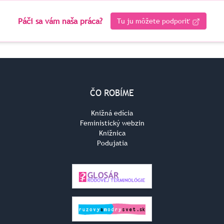
Páči sa vám naša práca?
Tu ju môžete podporiť
ČO ROBÍME
Knižná edícia
Feministický webzin
Knižnica
Podujatia