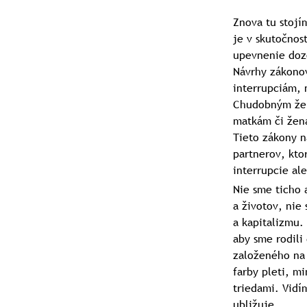
Znova tu stojí
je v skutočnost
upevnenie dozo
Návrhy zákonov
interrupciám, 
Chudobným žen
matkám či žená
Tieto zákony n
partnerov, kto
interrupcie al
Nie sme ticho 
a životov, nie
a kapitalizmu.
aby sme rodili
založeného na 
farby pleti, m
triedami. Vidí
ubližuje.