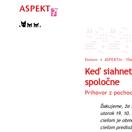
Domov
>
ASPEKTin
- Vš
Keď siahnet
spoločne
Príhovor z pocho
Ďakujeme, že s
utorok 19. 10.
cieľom je obme
cieľom predlož