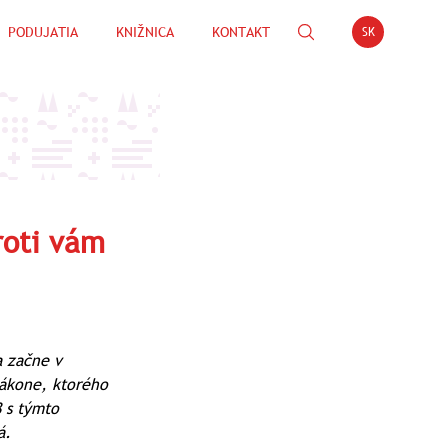
PODUJATIA
KNIŽNICA
KONTAKT
SK
Open languag
roti vám
a začne v
zákone, ktorého
 s týmto
á.