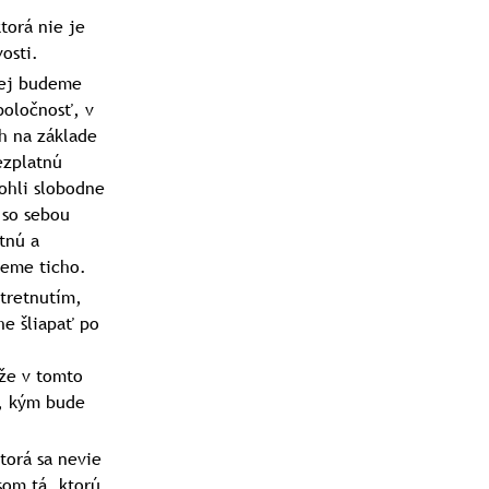
torá nie je
osti.
rej budeme
poločnosť, v
h na základe
ezplatnú
ohli slobodne
 so sebou
tnú a
deme ticho.
tretnutím,
he šliapať po
 že v tomto
y, kým bude
torá sa nevie
som tá, ktorú