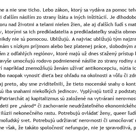
me a nie sme ticho. Lebo zákon, ktorý‎‎ sa vydáva za pomoc t
i ďalším násilím zo strany štátu a iných inštitúcií. Je dlhodo
ru nad životmi a telami nielen žien, ale aj ďalších ľudí s ma
, ktorými sa ich predkladatelia a predkladateľky snažia obmed
nikdy nie sú pomocou. Ubližujú. A najviac ubližujú tým najzr
ám s nízkym príjmom alebo bez platenej práce, slobodným 
m z odľahlých regiónov, ktoré majú už dnes sťažený prístup k
avyše umocňujú rodovo podmienené násilie zo strany rodiny 
rí napríklad znemožňujú ženám užívať antikoncepciu, nútia i
ebo naopak vynosiť dieťa bez ohľadu na okolnosti a vôľu či zdr
aj preto, aby sme zviditeľnili, že tieto mocenské snahy o kontr
 sú iba snahami niekoľkých jedincov. Vyplývajú totiž z podstat
 Patriarchát aj kapitalizmus sú založené na vytváraní nerovnos
 deti pre „národ“ či zachovanie neudržateľného ekonomickéh
ilúzii nekonečného rastu. Potrebujú ovládať ženy, queer ľudí,
imoľudský svet. Potrebujú udržiavať nerovnosti či umocňovať 
me však, že takáto spoločnosť nefunguje, nie je spravodlivá, p