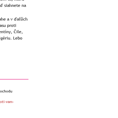
eď siahnete na
ahe a v ďalších
asu proti
ntíny, Čile,
igériu. Lebo
pochodu
oti-vam-