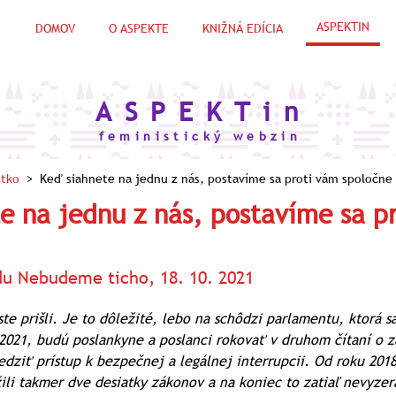
ASPEKTIN
DOMOV
O ASPEKTE
KNIŽNÁ EDÍCIA
A S P E K T i n
f e m i n i s t i c k ý w e b z i n
etko
>
Keď siahnete na jednu z nás, postavíme sa proti vám spoločne
e na jednu z nás, postavíme sa p
du Nebudeme ticho, 18. 10. 2021
te prišli. Je to dôležité, lebo na schôdzi parlamentu, ktorá s
 2021, budú poslankyne a poslanci rokovať v druhom čítaní o 
dziť prístup k bezpečnej a legálnej interrupcii. Od roku 2018
ili takmer dve desiatky zákonov a na koniec to zatiaľ nevyzer