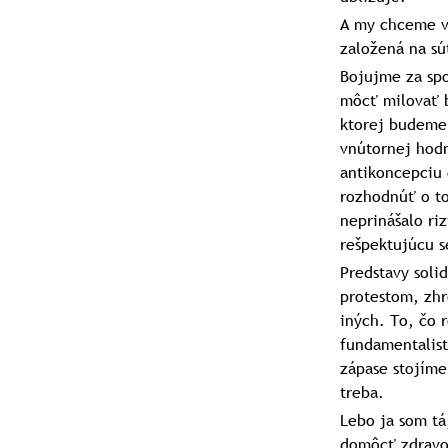
A my chceme vy
založená na súť
Bojujme za spo
môcť milovať b
ktorej budeme 
vnútornej hodn
antikoncepciu 
rozhodnúť o to
neprinášalo ri
rešpektujúcu 
Predstavy soli
protestom, zhr
iných. To, čo 
fundamentalist
zápase stojíme
treba.
Lebo ja som tá
domôcť zdravotn