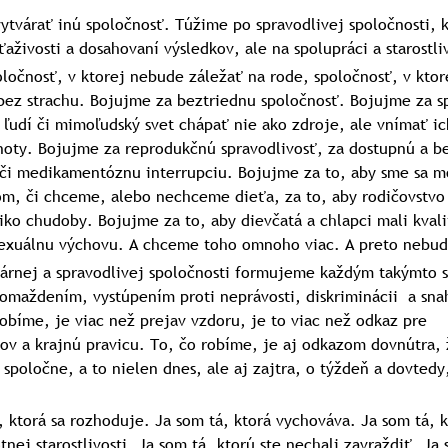
tvárať inú spoločnosť. Túžime po spravodlivej spoločnosti, k
aživosti a dosahovaní výsledkov, ale na spolupráci a starostliv
ločnosť, v ktorej nebude záležať na rode, spoločnosť, v kto
ez strachu. Bojujme za beztriednu spoločnosť. Bojujme za s
ľudí či mimoľudský svet chápať nie ako zdroje, ale vnímať ic
oty. Bojujme za reprodukčnú spravodlivosť, za dostupnú a b
či medikamentóznu interrupciu. Bojujme za to, aby sme sa m
m, či chceme, alebo nechceme dieťa, za to, aby rodičovstvo
ziko chudoby. Bojujme za to, aby dievčatá a chlapci mali kvali
sexuálnu vý‎chovu. A chceme toho omnoho viac. A preto nebu
dárnej a spravodlivej spoločnosti formujeme každým takýmto s
omaždením, vystúpením proti neprávosti, diskriminácii a sna
robíme, je viac než prejav vzdoru, je to viac než odkaz pre
ov a krajnú pravicu. To, čo robíme, je aj odkazom dovnútra,
 spoločne, a to nielen dnes, ale aj zajtra, o týždeň a dovted
, ktorá sa rozhoduje. Ja som tá, ktorá vychováva. Ja som tá, k
ej starostlivosti. Ja som tá, ktorú ste nechali zavraždiť. Ja 