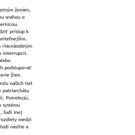
ehotným ženám,
bou snahou o
ternicou.
ziť prístup k
aniteľnejším.
a viacnásobným
 interrupcii.
alebo
ch podstupovať
avie žien.
olu našich tiel
y patriarchátu
tí. Potrebujú,
o systému
 ľudí inej
rozdiely medzi
lodí násilie a