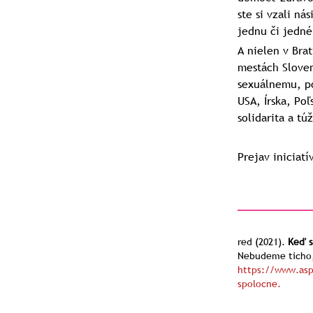
ste si vzali ná
jednu či jedné
A nielen v Brat
mestách Sloven
sexuálnemu, po
USA, Írska, Po
solidarita a t
Prejav iniciat
red
(2021).
Keď s
Nebudeme ticho,
https://www.asp
spolocne.