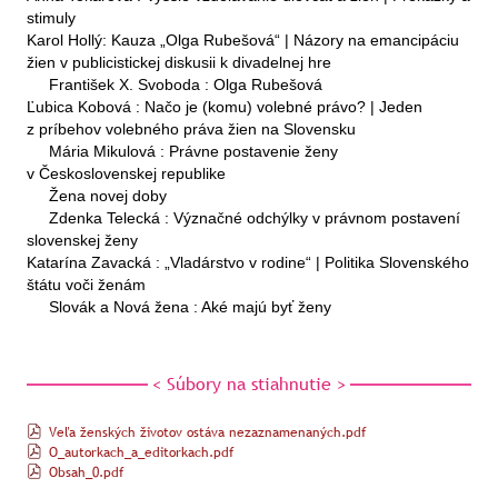
stimuly
Karol Hollý: Kauza „Olga Rubešová“ | Názory na emancipáciu
žien v publicistickej diskusii k divadelnej hre
František X. Svoboda : Olga Rubešová
Ľubica Kobová : Načo je (komu) volebné právo? | Jeden
z príbehov volebného práva žien na Slovensku
Mária Mikulová : Právne postavenie ženy
v Československej republike
Žena novej doby
Zdenka Telecká : Význačné odchýlky v právnom postavení
slovenskej ženy
Katarína Zavacká : „Vladárstvo v rodine“ | Politika Slovenského
štátu voči ženám
Slovák a Nová žena : Aké majú byť ženy
< Súbory na stiahnutie >
Veľa ženských životov ostáva nezaznamenaných.pdf
O_autorkach_a_editorkach.pdf
Obsah_0.pdf