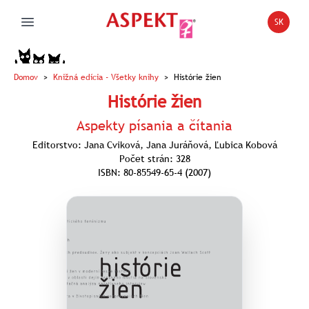
SK
Open la
Open main menu
Domov
>
Knižná edícia
- Všetky knihy
>
Histórie žien
Histórie žien
Aspekty písania a čítania
Editorstvo: Jana Cviková, Jana Juráňová, Ľubica Kobová
Počet strán: 328
ISBN: 80-85549-65-4 (2007)