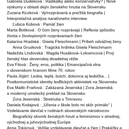
Gabriela Dudeková : Radikálky alebo konzervatívky? | Nové
výskumy v oblasti dejín ženského hnutia na Slovensku
Zuzana Kiczková : Vy/rozprávaná a pre/žitá biografia |
Interpretačná analýza naratívneho interview
Ľubica Kobová : Pamäť žien
Marta Botiková : O čom ženy rozprávajú | Reflexia spôsobu
života v životopisných rozprávaniach žien
Katarína Hradská : Gisela Fleischmann | Príbeh odvážnej ženy
Anna Grusková : Tragická hrdinka Gisela Fleischmann
Nadežda Lindovská : Magda Husáková–Lokvencová | Prvý
ženský hlas slovenskej divadelnej réžie
Eva Filová : Ženy, eros, politika | Emancipačná vlna
v slovenskom hranom filme 70. rokov
Paula Jójárt: Lesba, teplá, butch, dokonca aj lesbička... |
Postkomunistické identity lesBických aktivistiek na Slovensku
Eva Maliti–Fraňová : Zakázaná Jesenská | Zora Jesenská
a moderný umelecký preklad na Slovensku
Zora Jesenská : Stretnutia s Timravou
Daniela Kodajová : „Učenia v škole bolo mi skôr primálo“ |
Vzdelávanie dievčat v rodinách slovenských národovcov
Biografický slovník ženských hnutí a feminizmov v strednej,
východnej a juhovýchodnej Európe
Anna Tokárová : Vyššie vzdelávanie dievčat a žien | Prekážky a