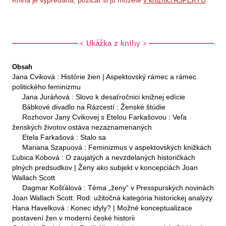
Kniha je vypredaná, požičať si ju môžete
v knižnici ASPEKTU
.
< Ukážka z knihy >
Obsah
Jana Cviková : Histórie žien | Aspektovský rámec a rámec
politického feminizmu
Jana Juráňová : Slovo k desaťročnici knižnej edície
Bábkové divadlo na Rázcestí : Ženské štúdie
Rozhovor Jany Cvikovej s Etelou Farkašovou : Veľa
ženských životov ostáva nezaznamenaných
Etela Farkašová : Stalo sa
Mariana Szapuová : Feminizmus v aspektovských knižkách
Ľubica Kobová : O zaujatých a nevzdelaných historičkách
plných predsudkov | Ženy ako subjekt v koncepciách Joan
Wallach Scott
Dagmar Košťálová : Téma „ženy“ v Presspurských novinách
Joan Wallach Scott: Rod: užitočná kategória historickej analýzy
Hana Havelková : Konec idyly? | Možné konceptualizace
postavení žen v moderní české historii