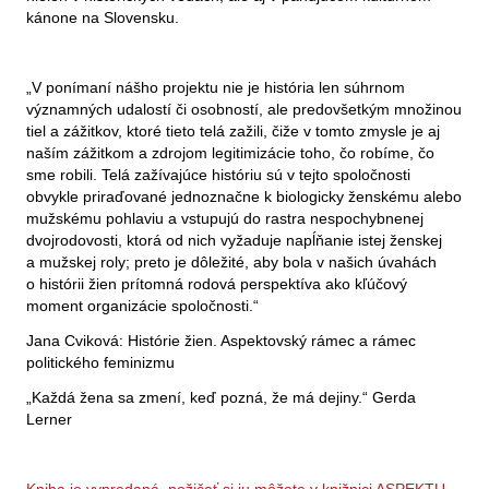
kánone na Slovensku.
„V ponímaní nášho projektu nie je história len súhrnom
významných udalostí či osobností, ale predovšetkým množinou
tiel a zážitkov, ktoré tieto telá zažili, čiže v tomto zmysle je aj
naším zážitkom a zdrojom legitimizácie toho, čo robíme, čo
sme robili. Telá zažívajúce históriu sú v tejto spoločnosti
obvykle priraďované jednoznačne k biologicky ženskému alebo
mužskému pohlaviu a vstupujú do rastra nespochybnenej
dvojrodovosti, ktorá od nich vyžaduje napĺňanie istej ženskej
a mužskej roly; preto je dôležité, aby bola v našich úvahách
o histórii žien prítomná rodová perspektíva ako kľúčový
moment organizácie spoločnosti.“
Jana Cviková: Histórie žien. Aspektovský rámec a rámec
politického feminizmu
„Každá žena sa zmení, keď pozná, že má dejiny.“ Gerda
Lerner