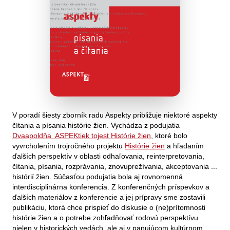
V poradí šiesty zborník radu Aspekty približuje niektoré aspekty
čítania a písania histórie žien. Vychádza z podujatia
Dvaapoldňa ASPEKtiek tojest Histórie žien
, ktoré bolo
vyvrcholením trojročného projektu
Histórie žien
a hľadaním
ďalších perspektív v oblasti odhaľovania, reinterpretovania,
čítania, písania, rozprávania, znovuprežívania, akceptovania ...
histórií žien. Súčasťou podujatia bola aj rovnomenná
interdisciplinárna konferencia. Z konferenčných príspevkov a
ďalších materiálov z konferencie a jej prípravy sme zostavili
publikáciu, ktorá chce prispieť do diskusie o (ne)prítomnosti
histórie žien a o potrebe zohľadňovať rodovú perspektívu
nielen v historických vedách, ale aj v panujúcom kultúrnom